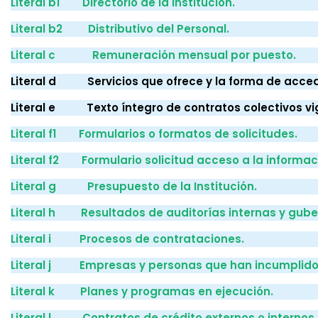
Literal b1 Directorio de la Institución.
Literal b2 Distributivo del Personal.
Literal c Remuneración mensual por puesto.
Literal d Servicios que ofrece y la forma de accede
Literal e Texto íntegro de contratos colectivos vi
Literal f1 Formularios o formatos de solicitudes.
Literal f2 Formulario solicitud acceso a la informac
Literal g Presupuesto de la Institución.
Literal h Resultados de auditorías internas y gub
Literal i Procesos de contrataciones.
Literal j Empresas y personas que han incumplido
Literal k Planes y programas en ejecución.
Literal l Contratos de crédito externos o internos.