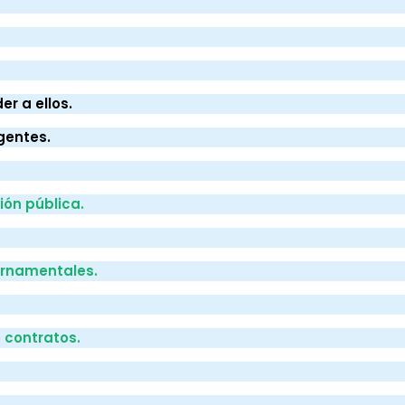
r a ellos.
gentes.
ión pública.
ernamentales.
 contratos.