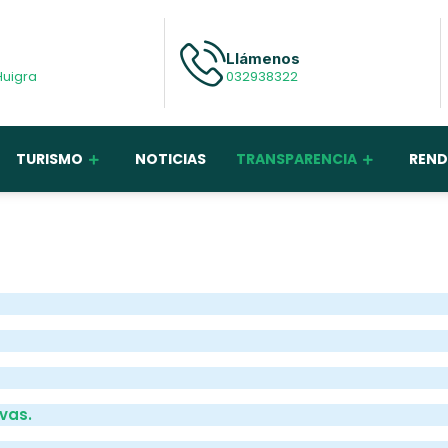
Llámenos
Huigra
032938322
TURISMO
NOTICIAS
TRANSPARENCIA
REND
vas.