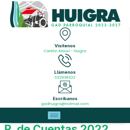
Visítenos
Cantón Alausí - Huigra
Llámenos
032938322
Escríbanos
gadhuigra@hotmail.com
R. de Cuentas 2022