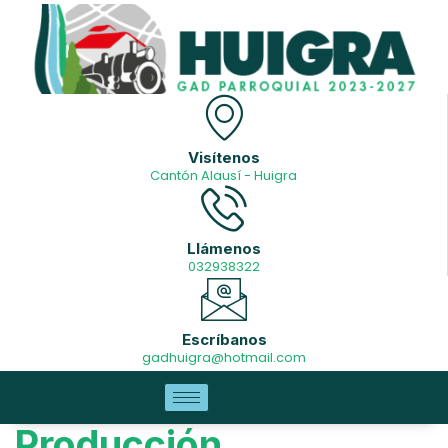
Visítenos
Cantón Alausí - Huigra
Llámenos
032938322
Escríbanos
gadhuigra@hotmail.com
Producción