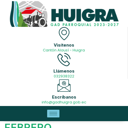
Visítenos
Cantón Alausí - Huigra
Llámenos
032938322
Escríbanos
info@gadhuigra.gob.ec
FEBRERO