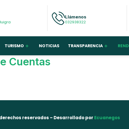
Llámenos
Huigra
032938322
TURISMO
NOTICIAS
TRANSPARENCIA
REND
de Cuentas
 derechos reservados – Desarrollado por
Ecuanegos